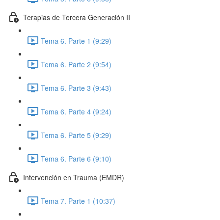
Terapias de Tercera Generación II
Tema 6. Parte 1 (9:29)
Tema 6. Parte 2 (9:54)
Tema 6. Parte 3 (9:43)
Tema 6. Parte 4 (9:24)
Tema 6. Parte 5 (9:29)
Tema 6. Parte 6 (9:10)
Intervención en Trauma (EMDR)
Tema 7. Parte 1 (10:37)