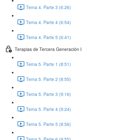
Tema 4. Parte 3 (6:26)
Tema 4. Parte 4 (6:54)
Tema 4. Parte 5 (6:41)
Terapias de Tercera Generación I
Tema 5. Parte 1 (8:51)
Tema 5. Parte 2 (8:55)
Tema 5. Parte 3 (9:16)
Tema 5. Parte 4 (9:24)
Tema 5. Parte 5 (8:56)
Tema 5. Parte 6 (9:55)