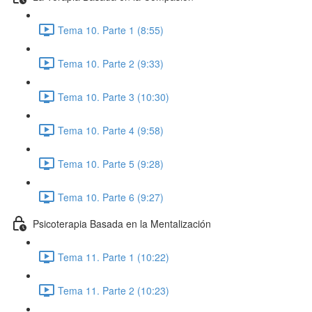
Tema 10. Parte 1 (8:55)
Tema 10. Parte 2 (9:33)
Tema 10. Parte 3 (10:30)
Tema 10. Parte 4 (9:58)
Tema 10. Parte 5 (9:28)
Tema 10. Parte 6 (9:27)
Psicoterapia Basada en la Mentalización
Tema 11. Parte 1 (10:22)
Tema 11. Parte 2 (10:23)