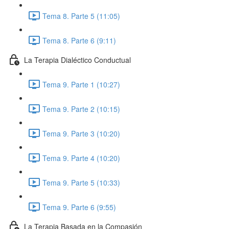
Tema 8. Parte 5 (11:05)
Tema 8. Parte 6 (9:11)
La Terapia Dialéctico Conductual
Tema 9. Parte 1 (10:27)
Tema 9. Parte 2 (10:15)
Tema 9. Parte 3 (10:20)
Tema 9. Parte 4 (10:20)
Tema 9. Parte 5 (10:33)
Tema 9. Parte 6 (9:55)
La Terapia Basada en la Compasión