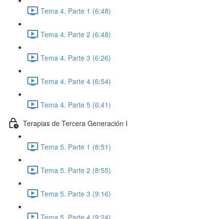
Tema 4. Parte 1 (6:48)
Tema 4. Parte 2 (6:48)
Tema 4. Parte 3 (6:26)
Tema 4. Parte 4 (6:54)
Tema 4. Parte 5 (6:41)
Terapias de Tercera Generación I
Tema 5. Parte 1 (8:51)
Tema 5. Parte 2 (8:55)
Tema 5. Parte 3 (9:16)
Tema 5. Parte 4 (9:24)