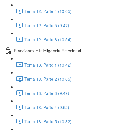
Tema 12. Parte 4 (10:05)
Tema 12. Parte 5 (9:47)
Tema 12. Parte 6 (10:54)
Emociones e Inteligencia Emocional
Tema 13. Parte 1 (10:42)
Tema 13. Parte 2 (10:05)
Tema 13. Parte 3 (9:49)
Tema 13. Parte 4 (9:52)
Tema 13. Parte 5 (10:32)