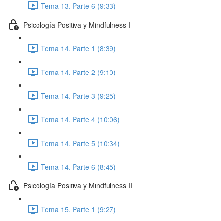
Tema 13. Parte 6 (9:33)
Psicología Positiva y Mindfulness I
Tema 14. Parte 1 (8:39)
Tema 14. Parte 2 (9:10)
Tema 14. Parte 3 (9:25)
Tema 14. Parte 4 (10:06)
Tema 14. Parte 5 (10:34)
Tema 14. Parte 6 (8:45)
Psicología Positiva y Mindfulness II
Tema 15. Parte 1 (9:27)