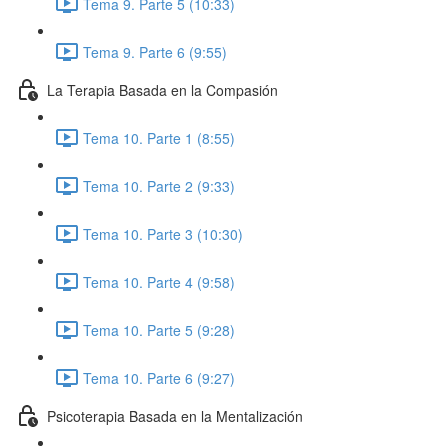
Tema 9. Parte 5 (10:33)
Tema 9. Parte 6 (9:55)
La Terapia Basada en la Compasión
Tema 10. Parte 1 (8:55)
Tema 10. Parte 2 (9:33)
Tema 10. Parte 3 (10:30)
Tema 10. Parte 4 (9:58)
Tema 10. Parte 5 (9:28)
Tema 10. Parte 6 (9:27)
Psicoterapia Basada en la Mentalización