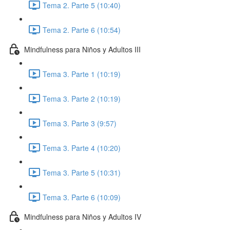
Tema 2. Parte 5 (10:40)
Tema 2. Parte 6 (10:54)
Mindfulness para Niños y Adultos III
Tema 3. Parte 1 (10:19)
Tema 3. Parte 2 (10:19)
Tema 3. Parte 3 (9:57)
Tema 3. Parte 4 (10:20)
Tema 3. Parte 5 (10:31)
Tema 3. Parte 6 (10:09)
Mindfulness para Niños y Adultos IV