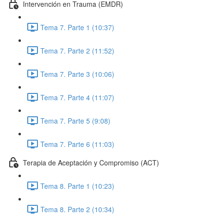
Intervención en Trauma (EMDR)
Tema 7. Parte 1 (10:37)
Tema 7. Parte 2 (11:52)
Tema 7. Parte 3 (10:06)
Tema 7. Parte 4 (11:07)
Tema 7. Parte 5 (9:08)
Tema 7. Parte 6 (11:03)
Terapia de Aceptación y Compromiso (ACT)
Tema 8. Parte 1 (10:23)
Tema 8. Parte 2 (10:34)