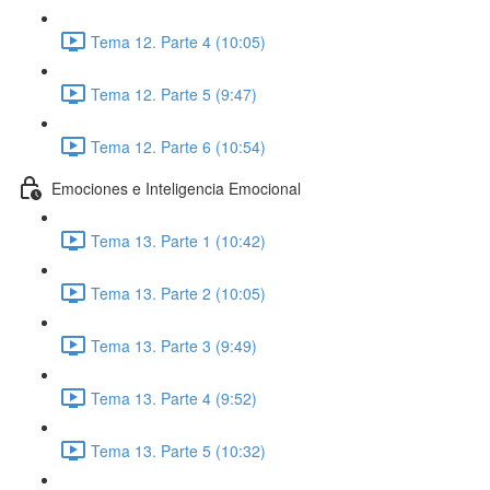
Tema 12. Parte 4 (10:05)
Tema 12. Parte 5 (9:47)
Tema 12. Parte 6 (10:54)
Emociones e Inteligencia Emocional
Tema 13. Parte 1 (10:42)
Tema 13. Parte 2 (10:05)
Tema 13. Parte 3 (9:49)
Tema 13. Parte 4 (9:52)
Tema 13. Parte 5 (10:32)