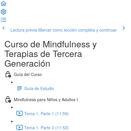
Lectura previa
Marcar como lección completa y continuar
Curso de Mindfulness y
Terapias de Tercera
Generación
Guía del Curso
Guía de Estudio
Mindfulness para Niños y Adultos I
Tema 1. Parte 1 (11:59)
Tema 1. Parte 2 (11:52)