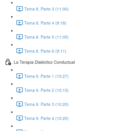
Tema 8. Parte 3 (11:00)
Tema 8. Parte 4 (9:18)
Tema 8. Parte 5 (11:05)
Tema 8. Parte 6 (9:11)
La Terapia Dialéctico Conductual
Tema 9. Parte 1 (10:27)
Tema 9. Parte 2 (10:15)
Tema 9. Parte 3 (10:20)
Tema 9. Parte 4 (10:20)