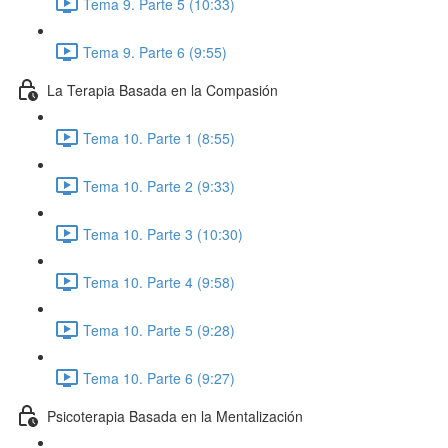
Tema 9. Parte 5 (10:33)
Tema 9. Parte 6 (9:55)
La Terapia Basada en la Compasión
Tema 10. Parte 1 (8:55)
Tema 10. Parte 2 (9:33)
Tema 10. Parte 3 (10:30)
Tema 10. Parte 4 (9:58)
Tema 10. Parte 5 (9:28)
Tema 10. Parte 6 (9:27)
Psicoterapia Basada en la Mentalización