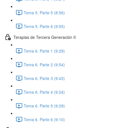
Tema 5. Parte 5 (8:56)
Tema 5. Parte 6 (9:55)
Terapias de Tercera Generación II
Tema 6. Parte 1 (9:29)
Tema 6. Parte 2 (9:54)
Tema 6. Parte 3 (9:43)
Tema 6. Parte 4 (9:24)
Tema 6. Parte 5 (9:29)
Tema 6. Parte 6 (9:10)