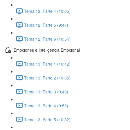
Tema 12. Parte 4 (10:05)
Tema 12. Parte 5 (9:47)
Tema 12. Parte 6 (10:54)
Emociones e Inteligencia Emocional
Tema 13. Parte 1 (10:42)
Tema 13. Parte 2 (10:05)
Tema 13. Parte 3 (9:49)
Tema 13. Parte 4 (9:52)
Tema 13. Parte 5 (10:32)