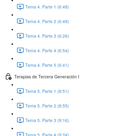
Tema 4. Parte 1 (6:48)
Tema 4. Parte 2 (6:48)
Tema 4. Parte 3 (6:26)
Tema 4. Parte 4 (6:54)
Tema 4. Parte 5 (6:41)
Terapias de Tercera Generación I
Tema 5. Parte 1 (8:51)
Tema 5. Parte 2 (8:55)
Tema 5. Parte 3 (9:16)
Tema 5. Parte 4 (9:24)