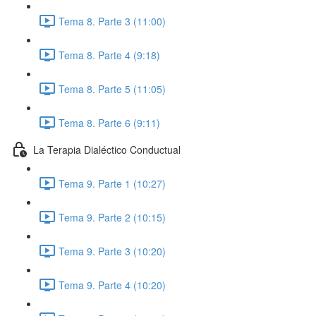
Tema 8. Parte 3 (11:00)
Tema 8. Parte 4 (9:18)
Tema 8. Parte 5 (11:05)
Tema 8. Parte 6 (9:11)
La Terapia Dialéctico Conductual
Tema 9. Parte 1 (10:27)
Tema 9. Parte 2 (10:15)
Tema 9. Parte 3 (10:20)
Tema 9. Parte 4 (10:20)