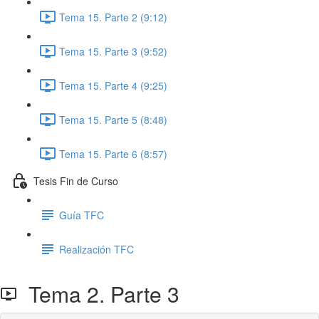
Tema 15. Parte 2 (9:12)
Tema 15. Parte 3 (9:52)
Tema 15. Parte 4 (9:25)
Tema 15. Parte 5 (8:48)
Tema 15. Parte 6 (8:57)
Tesis Fin de Curso
Guía TFC
Realización TFC
Tema 2. Parte 3