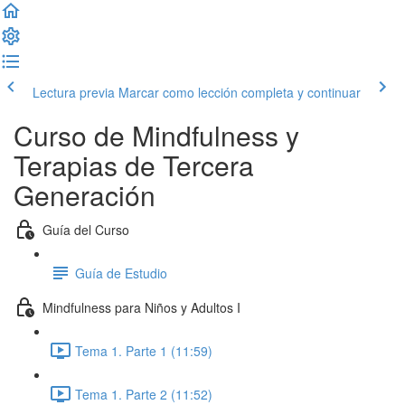
Lectura previa
Marcar como lección completa y continuar
Curso de Mindfulness y
Terapias de Tercera
Generación
Guía del Curso
Guía de Estudio
Mindfulness para Niños y Adultos I
Tema 1. Parte 1 (11:59)
Tema 1. Parte 2 (11:52)