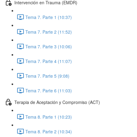
Intervención en Trauma (EMDR)
Tema 7. Parte 1 (10:37)
Tema 7. Parte 2 (11:52)
Tema 7. Parte 3 (10:06)
Tema 7. Parte 4 (11:07)
Tema 7. Parte 5 (9:08)
Tema 7. Parte 6 (11:03)
Terapia de Aceptación y Compromiso (ACT)
Tema 8. Parte 1 (10:23)
Tema 8. Parte 2 (10:34)