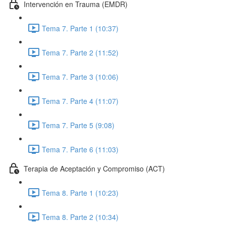
Intervención en Trauma (EMDR)
Tema 7. Parte 1 (10:37)
Tema 7. Parte 2 (11:52)
Tema 7. Parte 3 (10:06)
Tema 7. Parte 4 (11:07)
Tema 7. Parte 5 (9:08)
Tema 7. Parte 6 (11:03)
Terapia de Aceptación y Compromiso (ACT)
Tema 8. Parte 1 (10:23)
Tema 8. Parte 2 (10:34)