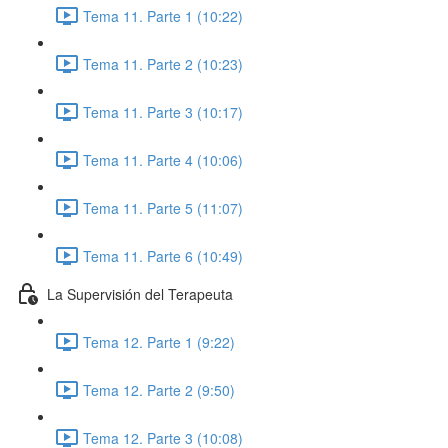
Tema 11. Parte 1 (10:22)
Tema 11. Parte 2 (10:23)
Tema 11. Parte 3 (10:17)
Tema 11. Parte 4 (10:06)
Tema 11. Parte 5 (11:07)
Tema 11. Parte 6 (10:49)
La Supervisión del Terapeuta
Tema 12. Parte 1 (9:22)
Tema 12. Parte 2 (9:50)
Tema 12. Parte 3 (10:08)