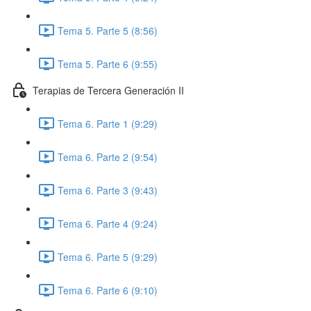
Tema 5. Parte 5 (8:56)
Tema 5. Parte 6 (9:55)
Terapias de Tercera Generación II
Tema 6. Parte 1 (9:29)
Tema 6. Parte 2 (9:54)
Tema 6. Parte 3 (9:43)
Tema 6. Parte 4 (9:24)
Tema 6. Parte 5 (9:29)
Tema 6. Parte 6 (9:10)