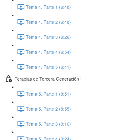
Tema 4. Parte 1 (6:48)
Tema 4. Parte 2 (6:48)
Tema 4. Parte 3 (6:26)
Tema 4. Parte 4 (6:54)
Tema 4. Parte 5 (6:41)
Terapias de Tercera Generación I
Tema 5. Parte 1 (8:51)
Tema 5. Parte 2 (8:55)
Tema 5. Parte 3 (9:16)
Tema 5. Parte 4 (9:24)