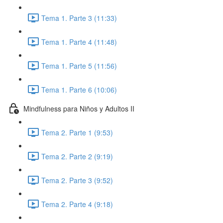
Tema 1. Parte 3 (11:33)
Tema 1. Parte 4 (11:48)
Tema 1. Parte 5 (11:56)
Tema 1. Parte 6 (10:06)
Mindfulness para Niños y Adultos II
Tema 2. Parte 1 (9:53)
Tema 2. Parte 2 (9:19)
Tema 2. Parte 3 (9:52)
Tema 2. Parte 4 (9:18)