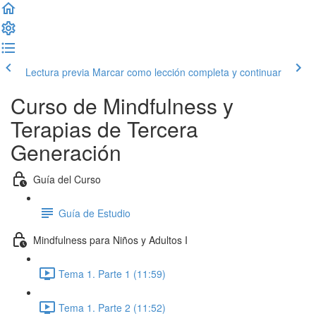
Lectura previa
Marcar como lección completa y continuar
Curso de Mindfulness y
Terapias de Tercera
Generación
Guía del Curso
Guía de Estudio
Mindfulness para Niños y Adultos I
Tema 1. Parte 1 (11:59)
Tema 1. Parte 2 (11:52)