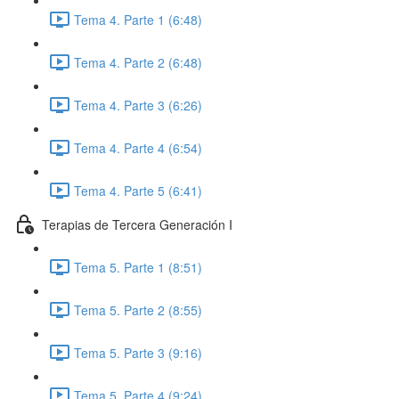
Tema 4. Parte 1 (6:48)
Tema 4. Parte 2 (6:48)
Tema 4. Parte 3 (6:26)
Tema 4. Parte 4 (6:54)
Tema 4. Parte 5 (6:41)
Terapias de Tercera Generación I
Tema 5. Parte 1 (8:51)
Tema 5. Parte 2 (8:55)
Tema 5. Parte 3 (9:16)
Tema 5. Parte 4 (9:24)