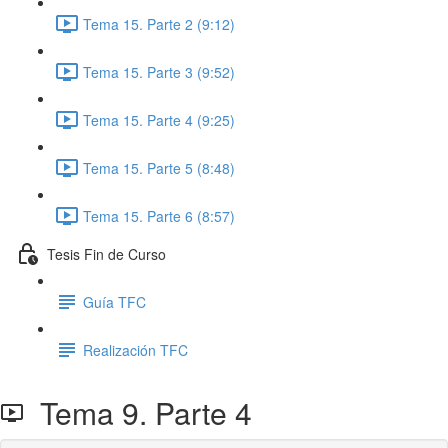
Tema 15. Parte 2 (9:12)
Tema 15. Parte 3 (9:52)
Tema 15. Parte 4 (9:25)
Tema 15. Parte 5 (8:48)
Tema 15. Parte 6 (8:57)
Tesis Fin de Curso
Guía TFC
Realización TFC
Tema 9. Parte 4