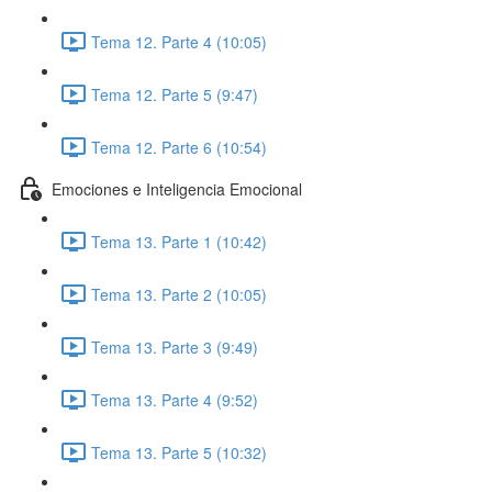
Tema 12. Parte 4 (10:05)
Tema 12. Parte 5 (9:47)
Tema 12. Parte 6 (10:54)
Emociones e Inteligencia Emocional
Tema 13. Parte 1 (10:42)
Tema 13. Parte 2 (10:05)
Tema 13. Parte 3 (9:49)
Tema 13. Parte 4 (9:52)
Tema 13. Parte 5 (10:32)