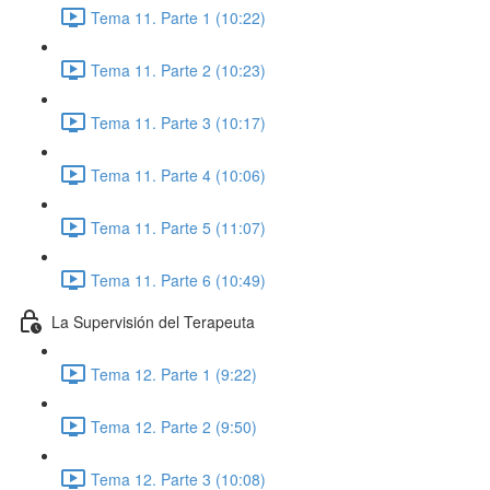
Tema 11. Parte 1 (10:22)
Tema 11. Parte 2 (10:23)
Tema 11. Parte 3 (10:17)
Tema 11. Parte 4 (10:06)
Tema 11. Parte 5 (11:07)
Tema 11. Parte 6 (10:49)
La Supervisión del Terapeuta
Tema 12. Parte 1 (9:22)
Tema 12. Parte 2 (9:50)
Tema 12. Parte 3 (10:08)