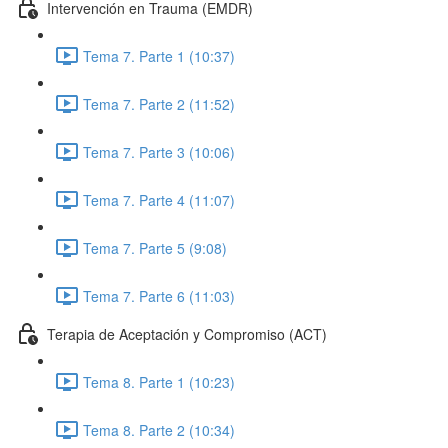
Intervención en Trauma (EMDR)
Tema 7. Parte 1 (10:37)
Tema 7. Parte 2 (11:52)
Tema 7. Parte 3 (10:06)
Tema 7. Parte 4 (11:07)
Tema 7. Parte 5 (9:08)
Tema 7. Parte 6 (11:03)
Terapia de Aceptación y Compromiso (ACT)
Tema 8. Parte 1 (10:23)
Tema 8. Parte 2 (10:34)