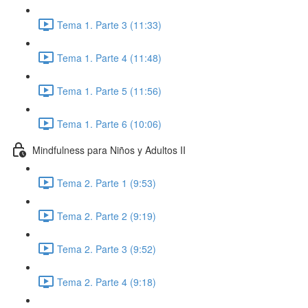
Tema 1. Parte 3 (11:33)
Tema 1. Parte 4 (11:48)
Tema 1. Parte 5 (11:56)
Tema 1. Parte 6 (10:06)
Mindfulness para Niños y Adultos II
Tema 2. Parte 1 (9:53)
Tema 2. Parte 2 (9:19)
Tema 2. Parte 3 (9:52)
Tema 2. Parte 4 (9:18)