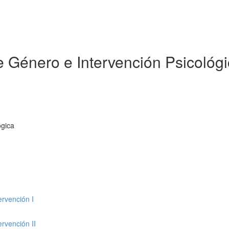
e Género e Intervención Psicológi
ógica
ervención I
ervención II